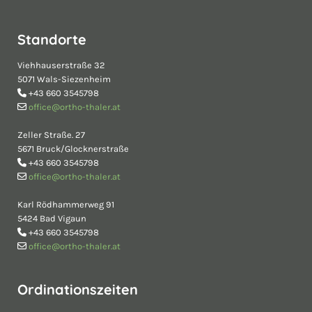
Standorte
Viehhauserstraße 32
5071 Wals-Siezenheim
+43 660 3545798

office@ortho-thaler.at

Zeller Straße. 27
5671 Bruck/Glocknerstraße
+43 660 3545798

office@ortho-thaler.at

Karl Rödhammerweg 91
5424 Bad Vigaun
+43 660 3545798

office@ortho-thaler.at

Ordinationszeiten