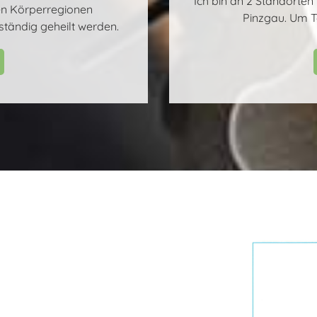
Ich bin an 2 Standorten 
hen Körperregionen
Pinzgau. Um T
lständig geheilt werden.