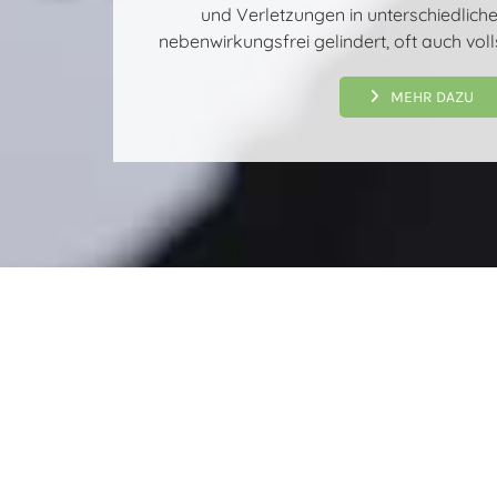
und Verletzungen in unterschiedlic
r
nebenwirkungsfrei gelindert, oft auch vol
O
r
MEHR DAZU
t
h
o
p
ä
d
i
e
u
n
d
O
r
t
h