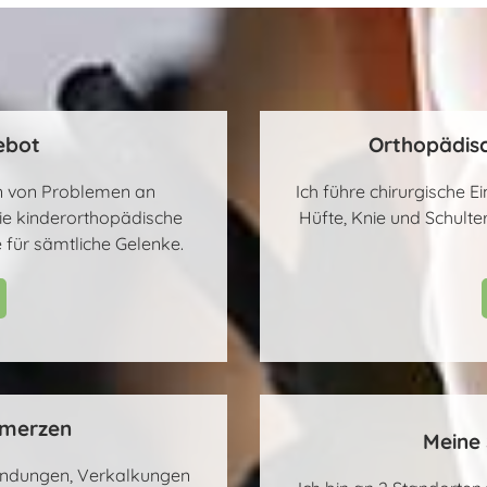
ebot
Orthopädisc
en von Problemen an
Ich führe chirurgische E
e kinderorthopädische
Hüfte, Knie und Schult
 für sämtliche Gelenke.
hmerzen
Meine 
zündungen, Verkalkungen