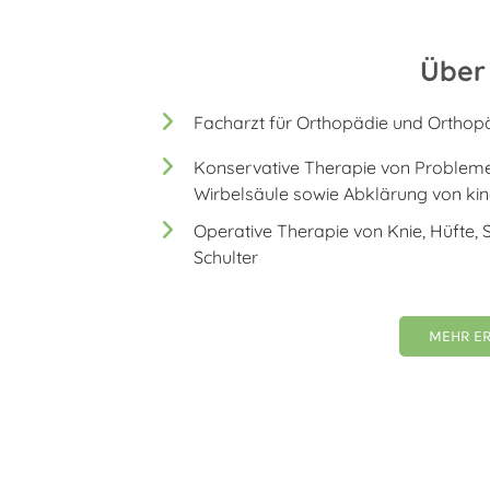
o
p
ä
Über
d
i
Facharzt für Orthopädie und Orthopä
s
c
Konservative Therapie von Proble
h
Wirbelsäule sowie Abklärung von ki
e
Operative Therapie von Knie, Hüfte,
C
Schulter
h
i
r
MEHR E
u
r
g
i
e