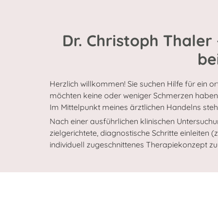
h
r
Dr. Christoph Thaler
be
i
Herzlich willkommen! Sie suchen Hilfe für ein 
möchten keine oder weniger Schmerzen haben? 
Im Mittelpunkt meines ärztlichen Handelns stehe
s
Nach einer ausführlichen klinischen Untersuch
zielgerichtete, diagnostische Schritte einleiten (
individuell zugeschnittenes Therapiekonzept zu 
t
o