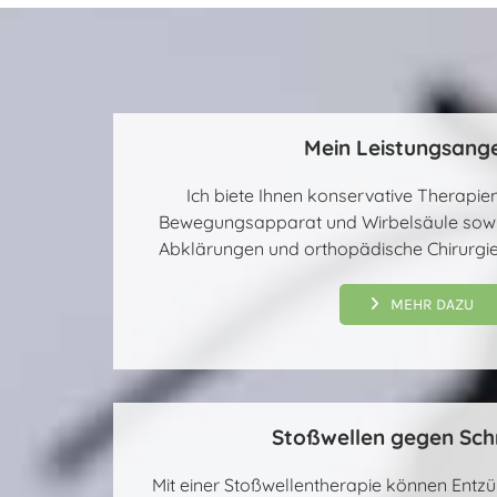
e
r
Mein Leistungsang
Ich biete Ihnen konservative Therapi
Bewegungsapparat und Wirbelsäule sowi
Abklärungen und orthopädische Chirurgie
F
a
c
MEHR DAZU
h
a
r
z
Stoßwellen gegen Sc
t
f
Mit einer Stoßwellentherapie können Ent
ü