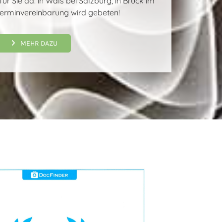
für Sie da: in Wals bei Salzburg, in Bruck im
erminvereinbarung wird gebeten!
MEHR DAZU